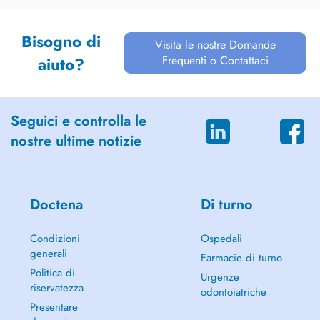
Bisogno di
Visita le nostre Domande
Frequenti o Contattaci
aiuto?
Seguici e controlla le
nostre ultime notizie
Doctena
Di turno
Condizioni
Ospedali
generali
Farmacie di turno
Politica di
Urgenze
riservatezza
odontoiatriche
Presentare