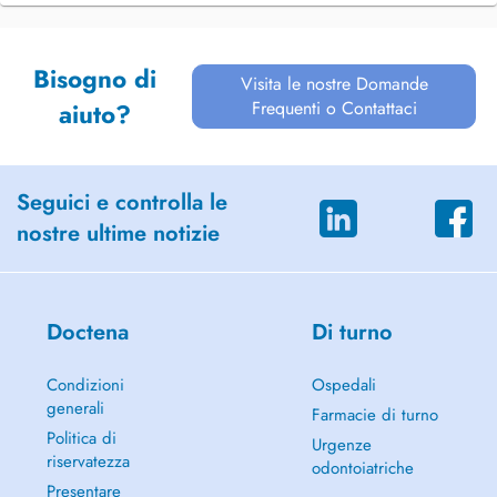
Bisogno di
Visita le nostre Domande
Frequenti o Contattaci
aiuto?
Seguici e controlla le
nostre ultime notizie
Doctena
Di turno
Condizioni
Ospedali
generali
Farmacie di turno
Politica di
Urgenze
riservatezza
odontoiatriche
Presentare