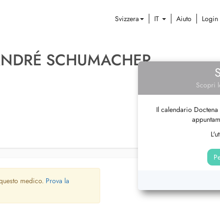
Svizzera
IT
Aiuto
Login
 ANDRÉ SCHUMACHER
Scopri l
Il calendario Doctena 
appuntame
L'u
Pe
 questo medico.
Prova la