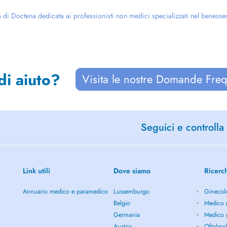
di Doctena dedicata ai professionisti non medici specializzati nel benessere g
di aiuto?
Visita le nostre Domande Freq
Seguici e controlla 
Link utili
Dove siamo
Ricerc
Annuario medico e paramedico
Lussemburgo
Ginecol
Belgio
Medico g
Germania
Medico g
Austria
Oftalmol