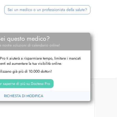
Sei un medico o un professionista della salute?
Sei questo medico?
e nostre soluzioni di calendario online!
Pro ti aiuterà a risparmiare tempo, limitare i mancati
nti ed aumentare la tua visibilità online.
tilizzano già più di 10.000 dottori!
r saperne di più su Doctena Pro
RICHIESTA DI MODIFICA