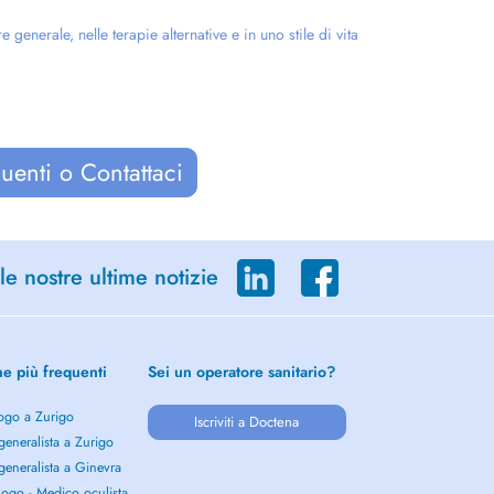
enerale, nelle terapie alternative e in uno stile di vita
uenti o Contattaci
le nostre ultime notizie
he più frequenti
Sei un operatore sanitario?
ogo a Zurigo
Iscriviti a Doctena
eneralista a Zurigo
eneralista a Ginevra
ogo - Medico oculista