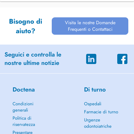
Bisogno di
Visita le nostre Domande
Frequenti o Contattaci
aiuto?
Seguici e controlla le
nostre ultime notizie
Doctena
Di turno
Condizioni
Ospedali
generali
Farmacie di turno
Politica di
Urgenze
riservatezza
odontoiatriche
Presentare