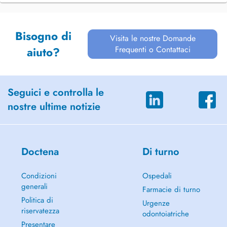
Bisogno di
Visita le nostre Domande
Frequenti o Contattaci
aiuto?
Seguici e controlla le
nostre ultime notizie
Doctena
Di turno
Condizioni
Ospedali
generali
Farmacie di turno
Politica di
Urgenze
riservatezza
odontoiatriche
Presentare