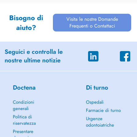
Bisogno di
Visita le nostre Domande
Frequenti o Contattaci
aiuto?
Seguici e controlla le
nostre ultime notizie
Doctena
Di turno
Condizioni
Ospedali
generali
Farmacie di turno
Politica di
Urgenze
riservatezza
odontoiatriche
Presentare