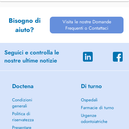
Bisogno di
Visita le nostre Domande
Frequenti o Contattaci
aiuto?
Seguici e controlla le
nostre ultime notizie
Doctena
Di turno
Condizioni
Ospedali
generali
Farmacie di turno
Politica di
Urgenze
riservatezza
odontoiatriche
Presentare