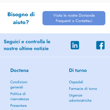
Bisogno di
Visita le nostre Domande
Frequenti o Contattaci
aiuto?
Seguici e controlla le
nostre ultime notizie
Doctena
Di turno
Condizioni
Ospedali
generali
Farmacie di turno
Politica di
Urgenze
riservatezza
odontoiatriche
Presentare