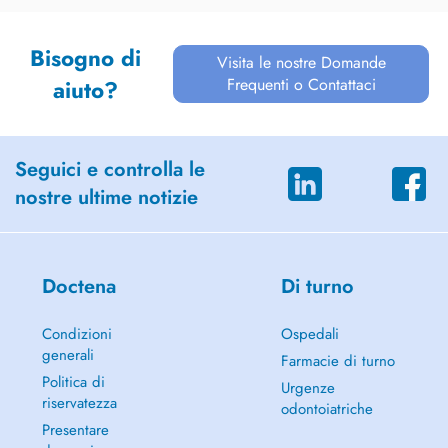
Bisogno di
Visita le nostre Domande
Frequenti o Contattaci
aiuto?
Seguici e controlla le
nostre ultime notizie
Doctena
Di turno
Condizioni
Ospedali
generali
Farmacie di turno
Politica di
Urgenze
riservatezza
odontoiatriche
Presentare