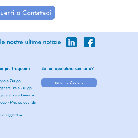
uenti o Contattaci
le nostre ultime notizie
he più frequenti
Sei un operatore sanitario?
ogo a Zurigo
Iscriviti a Doctena
eneralista a Zurigo
eneralista a Ginevra
ogo - Medico oculista
o
a a leggere →