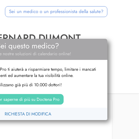
Sei un medico o un professionista della salute?
BERNARD DUMONT
Sei questo medico?
e nostre soluzioni di calendario online!
Pro ti aiuterà a risparmiare tempo, limitare i mancati
nti ed aumentare la tua visibilità online.
tilizzano già più di 10.000 dottori!
r saperne di più su Doctena Pro
RICHIESTA DI MODIFICA