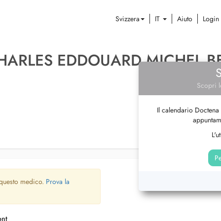
Svizzera
IT
Aiuto
Login
CHARLES EDDOUARD MICHEL 
Scopri l
Il calendario Doctena 
appuntame
L'u
Pe
 questo medico.
Prova la
ont