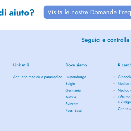
di aiuto?
Visita le nostre Domande Freq
Seguici e controlla 
Link utili
Dove siamo
Ricerc
Annuario medico e paramedico
Lussemburgo
Ginecol
Belgio
Medico g
Germania
Medico g
Austria
Oftalmol
a Zurig
Svizzera
Continu
Paesi Bassi