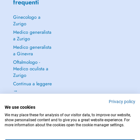
frequenti
Ginecologo a
Zurigo
Medico generalista
a Zurigo
Medico generalista
a Ginevra
Oftalmologo -
Medico oculista a
Zurigo
Continua a leggere
→
Privacy policy
We use cookies
We may place these for analysis of our visitor data, to improve our website,
show personalised content and to give you a great website experience. For
PER LE URGENZE, CONSULTARE : 144
more information about the cookies open the cookie manager settings.
Copyright © 2026 - DOCTENA Switzerland GmbH - Hagenholzstrasse 81a, 8050
Zürich, Switzerland