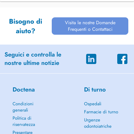
Bisogno di
Visita le nostre Domande
Frequenti o Contattaci
aiuto?
Seguici e controlla le
nostre ultime notizie
Doctena
Di turno
Condizioni
Ospedali
generali
Farmacie di turno
Politica di
Urgenze
riservatezza
odontoiatriche
Presentare