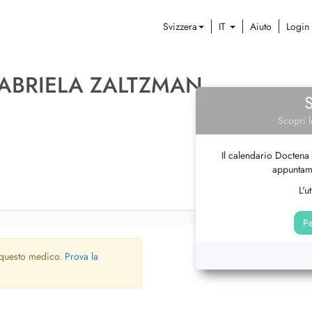
Svizzera
IT
Aiuto
Login
ABRIELA ZALTZMAN
Scopri l
Il calendario Doctena 
appuntame
L'u
Pe
 questo medico.
Prova la