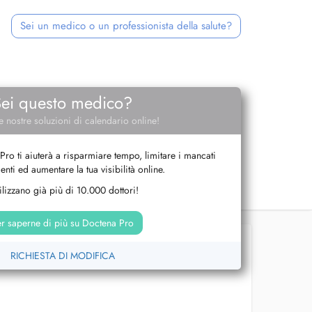
Sei un medico o un professionista della salute?
Sei questo medico?
e nostre soluzioni di calendario online!
Pro ti aiuterà a risparmiare tempo, limitare i mancati
nti ed aumentare la tua visibilità online.
tilizzano già più di 10.000 dottori!
r saperne di più su Doctena Pro
RICHIESTA DI MODIFICA