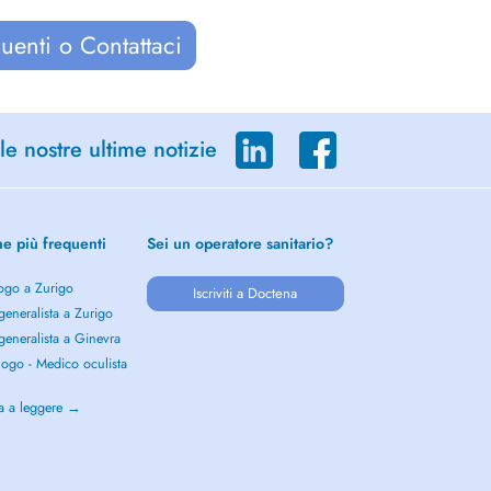
uenti o Contattaci
le nostre ultime notizie
he più frequenti
Sei un operatore sanitario?
ogo a Zurigo
Iscriviti a Doctena
eneralista a Zurigo
eneralista a Ginevra
ogo - Medico oculista
o
a a leggere →