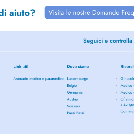
di aiuto?
Visita le nostre Domande Freq
Seguici e controlla 
Link utili
Dove siamo
Ricerc
Annuario medico e paramedico
Lussemburgo
Ginecol
Belgio
Medico g
Germania
Medico g
Austria
Oftalmol
a Zurig
Svizzera
Continu
Paesi Bassi