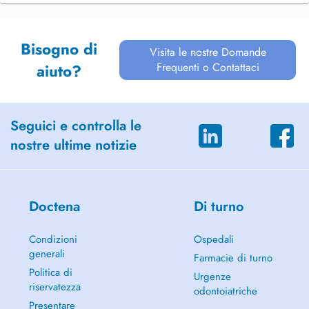
Bisogno di
Visita le nostre Domande
Frequenti o Contattaci
aiuto?
Seguici e controlla le
nostre ultime notizie
Doctena
Di turno
Condizioni
Ospedali
generali
Farmacie di turno
Politica di
Urgenze
riservatezza
odontoiatriche
Presentare