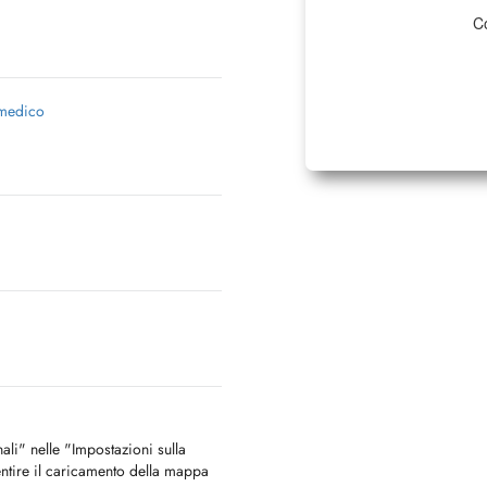
Co
Eltern mit Kindern sich in einem
 medico
, Tel. 061 284 82 55
nali" nelle "Impostazioni sulla
ntire il caricamento della mappa