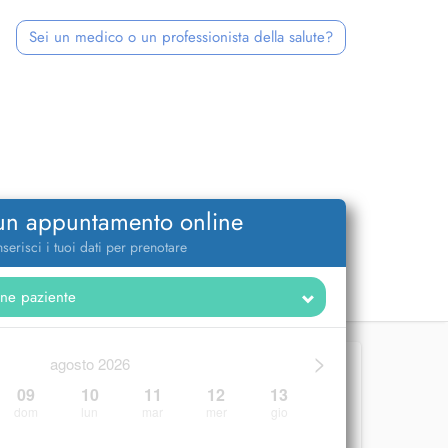
Sei un medico o un professionista della salute?
 un appuntamento online
nserisci i tuoi dati per prenotare
>
agosto 2026
09
10
11
12
13
dom
lun
mar
mer
gio