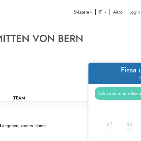
Svizzera
IT
Aiuto
Login
MITTEN VON BERN
Fissa
I
TEAM
07
08
eld angeben, zudem Name,
ven
sab