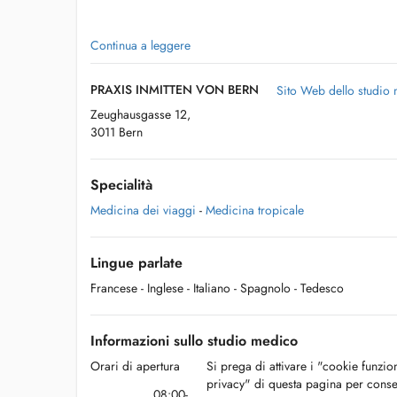
Wir impfen KEINE Kinder < 16. Lebensjahr. Wir empfehlen 
Continua a leggere
Zentrum für Reisemedizin zu melden.
PRAXIS INMITTEN VON BERN
Sito Web dello studio
Inselspital Bern, Tel. 031 632 25 25 - Tropeninstitut Basel
Zeughausgasse 12,
3011 Bern
Specialità
Medicina dei viaggi
-
Medicina tropicale
Lingue parlate
Francese
- Inglese
- Italiano
- Spagnolo
- Tedesco
Informazioni sullo studio medico
Orari di apertura
Si prega di attivare i "cookie funzio
privacy" di questa pagina per conse
08:00-