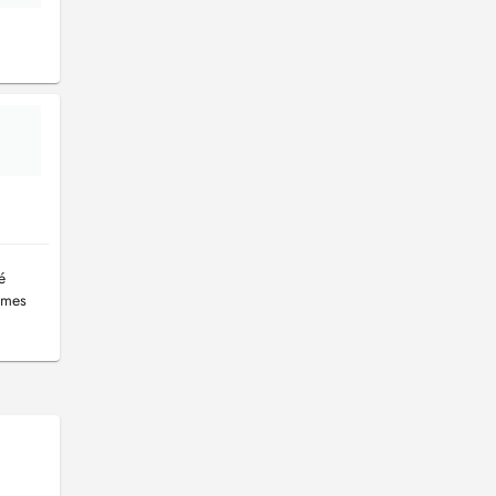
é
 mes