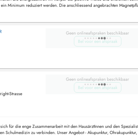
 ein Minimum reduziert werden. Die anschliessend angebrachten Magnetpfla
upunktur...
R
Geen onlineafspraken beschikbaar
Bel voor een afspraak
Geen onlineafspraken beschikbaar
Bel voor een afspraak
ight-Strasse
t sich für die enge Zusammenarbeit mit den HausärztInnen und den Spezialis
en Schulmedizin zu verbinden. Unser Angebot - Akupunktur, Ohrakupunktur,