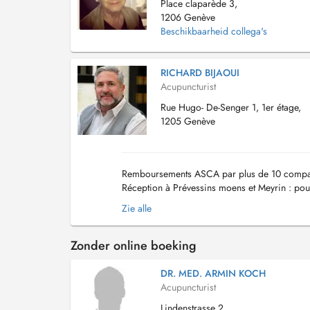
Place claparède 3,
1206 Genève
Beschikbaarheid collega's
RICHARD BIJAOUI
Acupuncturist
Rue Hugo- De-Senger 1, 1er étage,
1205 Genève
Remboursements ASCA par plus de 10 compagn
Réception à Prévessins moens et Meyrin : po
rendez vous à Meyrin pas de soucis pour les fr
Zie alle
Zonder online boeking
DR. MED. ARMIN KOCH
Acupuncturist
Lindenstrasse 2,