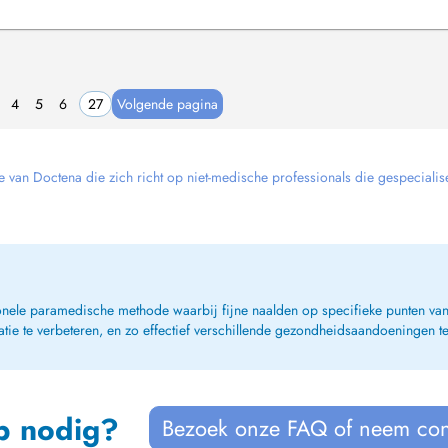
4
5
6
27
Volgende pagina
e van Doctena die zich richt op niet-medische professionals die gespecialise
ionele paramedische methode waarbij fijne naalden op specifieke punten van
atie te verbeteren, en zo effectief verschillende gezondheidsaandoeningen t
p nodig?
Bezoek onze FAQ of neem con