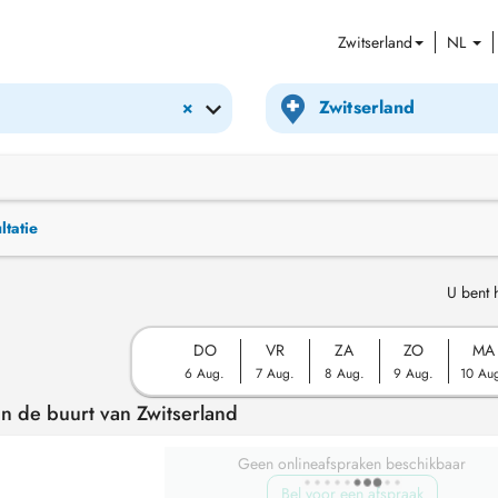
Zwitserland
NL
×
ltatie
U bent h
DO
VR
ZA
ZO
MA
6 Aug.
7 Aug.
8 Aug.
9 Aug.
10 Au
n de buurt van Zwitserland
Geen onlineafspraken beschikbaar
Bel voor een afspraak