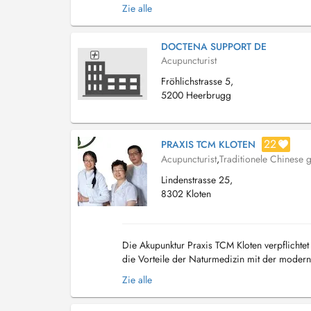
Akupressur - Schröpfen, Moxa - Tuina Massage,
Zie alle
DOCTENA SUPPORT DE
Acupuncturist
Fröhlichstrasse 5,
5200 Heerbrugg
22
PRAXIS TCM KLOTEN
Acupuncturist
,
Traditionele Chinese
Lindenstrasse 25,
8302 Kloten
Die Akupunktur Praxis TCM Kloten verpflichte
die Vorteile der Naturmedizin mit der modern
Akupressur - Schröpfen, Moxa - Tuina Massage,
Zie alle