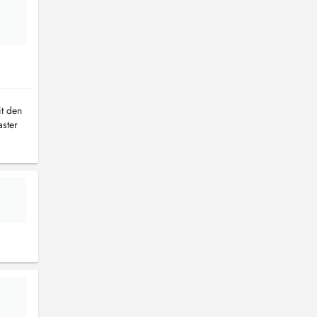
it den
ster