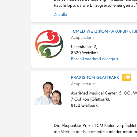
Rauchstopp, da die Entzugserscheinungen auf
ermöglichen eine weitere Reaktivierung der Ak
Zie alle
TCMED WETZIKON - AKUPUNKTU
Acupuncturist
Usterstrasse 2,
8620 Wetzikon
Beschikbaarheid collega's
1
PRAXIS TCM GLATTPARK​
Acupuncturist
AvariMed Medical Center, 5. OG, Wr
7 Opfikon (Glattpark),
8152 Glattpark
Die Akupunktur Praxis TCM Kloten verpflichte
die Vorteile der Naturmedizin mit der modern