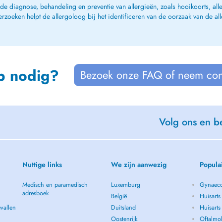
 de diagnose, behandeling en preventie van allergieën, zoals hooikoorts, all
derzoeken helpt de allergoloog bij het identificeren van de oorzaak van de al
p nodig?
Bezoek onze FAQ of neem con
Volg ons en be
Nuttige links
We zijn aanwezig
Popula
Medisch en paramedisch
Luxemburg
Gynaeco
adresboek
België
Huisarts
vallen
Duitsland
Huisart
Oostenrijk
Oftalmol