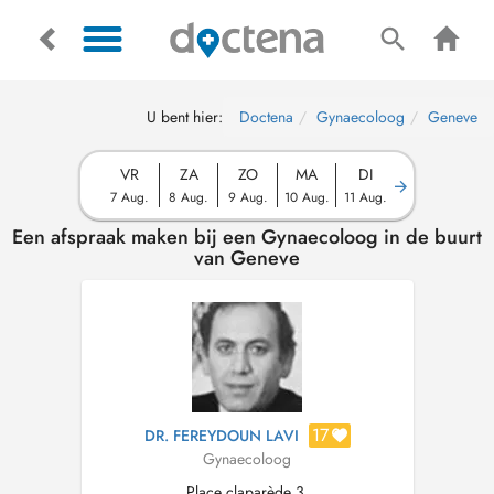
U bent hier:
Doctena
Gynaecoloog
Geneve
VR
ZA
ZO
MA
DI
7 Aug.
8 Aug.
9 Aug.
10 Aug.
11 Aug.
Een afspraak maken bij een Gynaecoloog in de buurt
van Geneve
17
DR. FEREYDOUN LAVI
Gynaecoloog
Place claparède 3,