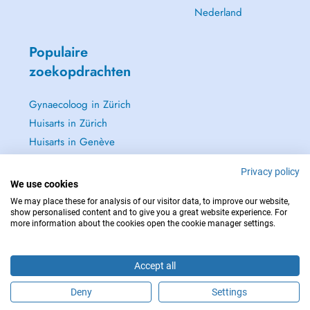
Nederland
Populaire
zoekopdrachten
Gynaecoloog in Zürich
Huisarts in Zürich
Huisarts in Genève
Oftalmoloog - Oogarts
Privacy policy
in Zürich
We use cookies
Zie alle →
We may place these for analysis of our visitor data, to improve our website,
show personalised content and to give you a great website experience. For
more information about the cookies open the cookie manager settings.
Accept all
NEEM IN GEVAL VAN NOOD CONTACT OP MET : 144
Copyright © 2026 - DOCTENA Switzerland GmbH - Hagenholzstrasse 81a, 8050
Deny
Settings
Zürich, Switzerland