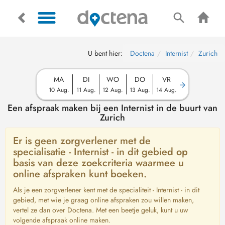
U bent hier:
Doctena
Internist
Zurich
MA
DI
WO
DO
VR
10 Aug.
11 Aug.
12 Aug.
13 Aug.
14 Aug.
Een afspraak maken bij een Internist in de buurt van
Zurich
Er is geen zorgverlener met de
specialisatie - Internist - in dit gebied op
basis van deze zoekcriteria waarmee u
online afspraken kunt boeken.
Als je een zorgverlener kent met de specialiteit - Internist - in dit
gebied, met wie je graag online afspraken zou willen maken,
vertel ze dan over Doctena. Met een beetje geluk, kunt u uw
volgende afspraak online maken.