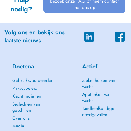
Bezoek onze FAQ of neem contact
met ons op
nodig?
Volg ons en bekijk ons
laatste nieuws
Doctena
Actief
Gebruiksvoorwaarden
Ziekenhuizen van
wacht
Privacybeleid
Apotheken van
Klacht indienen
wacht
Beslechten van
Tandheelkundige
geschillen
noodgevallen
Over ons
Media