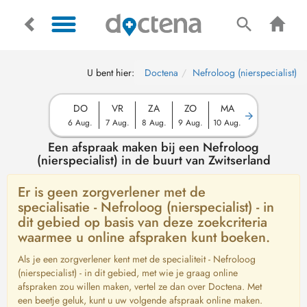
U bent hier:
Doctena
Nefroloog (nierspecialist)
DO
VR
ZA
ZO
MA
6 Aug.
7 Aug.
8 Aug.
9 Aug.
10 Aug.
Een afspraak maken bij een Nefroloog
(nierspecialist) in de buurt van Zwitserland
Er is geen zorgverlener met de
specialisatie - Nefroloog (nierspecialist) - in
dit gebied op basis van deze zoekcriteria
waarmee u online afspraken kunt boeken.
Als je een zorgverlener kent met de specialiteit - Nefroloog
(nierspecialist) - in dit gebied, met wie je graag online
afspraken zou willen maken, vertel ze dan over Doctena. Met
een beetje geluk, kunt u uw volgende afspraak online maken.