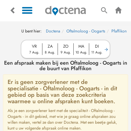
U bent hier:
Doctena
Oftalmoloog - Oogarts
Pfaffikon
VR
ZA
ZO
MA
DI
7 Aug.
8 Aug.
9 Aug.
10 Aug.
11 Aug.
Een afspraak maken bij een Oftalmoloog - Oogarts in
de buurt van Pfaffikon
Er is geen zorgverlener met de
specialisatie - Oftalmoloog - Oogarts - in dit
gebied op basis van deze zoekcriteria
waarmee u online afspraken kunt boeken.
Als je een zorgverlener kent met de specialiteit - Oftalmoloog -
Oogarts - in dit gebied, met wie je graag online afspraken zou
willen maken, vertel ze dan over Doctena. Met een beetje geluk,
kunt u uw volgende afspraak online maken.