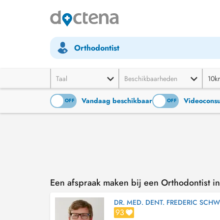
Orthodontist
Taal
Beschikbaarheden
10k
Vandaag beschikbaar
Videoconsu
ON
OFF
ON
OFF
Een afspraak maken bij een Orthodontist i
DR. MED. DENT. FREDERIC SCHW
93