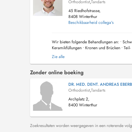
Orthodontist
,
Tandarts
45 Riedhofstrasse,
8408 Winterthur
Beschikbaarheid collega's
Wir bieten folgende Behandlungen an: • Schwe
Keramikfüllungen • Kronen und Brücken • Teil-
Implantate • Bleaching • Notfall- und Schmerz..
Zie alle
Zonder online boeking
DR. MED. DENT. ANDREAS EBER
Orthodontist
,
Tandarts
Archplatz 2,
8400 Winterthur
Zoekresultaten worden weergegeven in een roterende volg