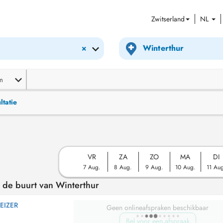
Zwitserland
NL
×
m
ltatie
VR
ZA
ZO
MA
DI
7 Aug.
8 Aug.
9 Aug.
10 Aug.
11 Au
n de buurt van Winterthur
EIZER
Geen onlineafspraken beschikbaar
Bel voor een afspraak