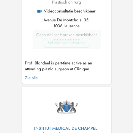
Plastisch chirurg
Videoconsultatie beschikbaar
Avenue De Montchoisi 35,
1006 Lausanne
Geen onlineafspraken beschikbaar
Bel voor een afspraak
Prof. Blondeel is part-time active as an
attending plastic surgeon at Clinique
Montchoisi in Lausanne, Switzerland. He is also
Zie alle
the chairman of the Plastic and Reconstructive
Surgery department at the Ghent University
Hospital and a full professor at the Ghent
University in Belgium. Prof. Blondee...
INSTITUT MÉDICAL DE CHAMPEL