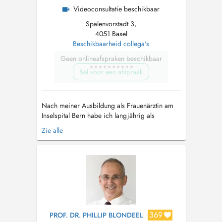
Videoconsultatie beschikbaar
Spalenvorstadt 3,
4051 Basel
Beschikbaarheid collega's
Geen onlineafspraken beschikbaar
Bel voor een afspraak
Nach meiner Ausbildung als Frauenärztin am
Inselspital Bern habe ich langjährig als
Consultant an den Frauenkliniken in Biel und
Zie alle
Basel gearbeitet. Meine Hauptschwerpunkte in
der Gynäkologie und Geburtshilfe sind
Risikosprechstunden für schwangere Frauen
insbesondere mit Gestationsdiabetes,
schwange...
369
PROF. DR. PHILLIP BLONDEEL