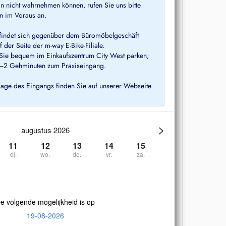
in nicht wahrnehmen können, rufen Sie uns bitte
n im Voraus an.
findet sich gegenüber dem Büromöbelgeschäft
 der Seite der m-way E-Bike-Filiale.
Sie bequem im Einkaufszentrum City West parken;
 1–2 Gehminuten zum Praxiseingang.
Lage des Eingangs finden Sie auf unserer Webseite
>
augustus 2026
11
12
13
14
15
di.
wo.
do.
vr.
za.
e volgende mogelijkheid is op
19-08-2026