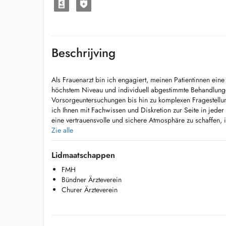
Beschrijving
Als Frauenarzt bin ich engagiert, meinen Patientinnen ein
höchstem Niveau und individuell abgestimmte Behandlung
Vorsorgeuntersuchungen bis hin zu komplexen Fragestellu
ich Ihnen mit Fachwissen und Diskretion zur Seite in jeder
eine vertrauensvolle und sichere Atmosphäre zu schaffen, i
Anliegen und Fragen mit Zuversicht besprechen können.
Zie alle
Lidmaatschappen
FMH
Bündner Ärzteverein
Churer Ärzteverein