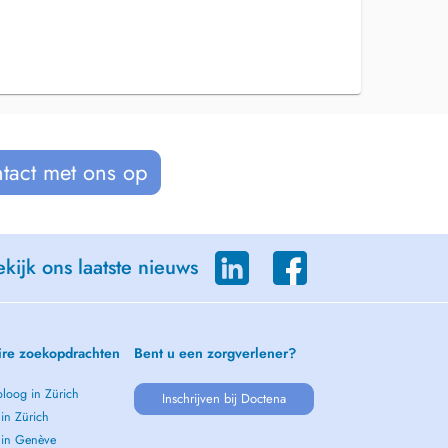
tact met ons op
kijk ons laatste nieuws
ire zoekopdrachten
Bent u een zorgverlener?
loog in Zürich
Inschrijven bij Doctena
 in Zürich
s in Genève