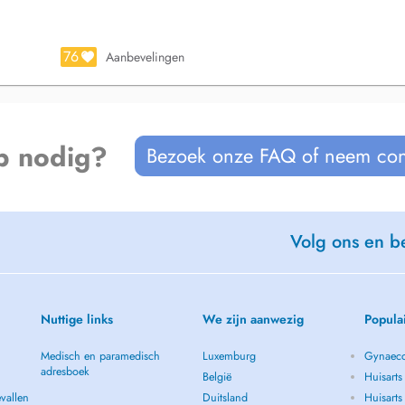
76
Aanbevelingen
p nodig?
Bezoek onze FAQ of neem con
Volg ons en be
Nuttige links
We zijn aanwezig
Popula
Medisch en paramedisch
Luxemburg
Gynaeco
adresboek
België
Huisarts
vallen
Duitsland
Huisart