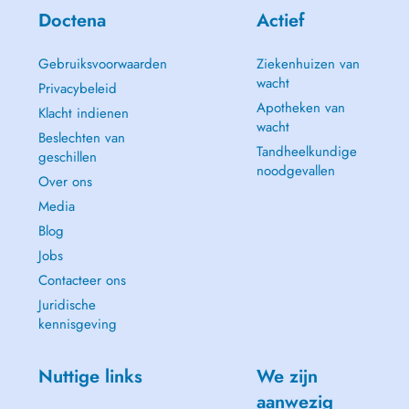
Doctena
Actief
Gebruiksvoorwaarden
Ziekenhuizen van
wacht
Privacybeleid
Apotheken van
Klacht indienen
wacht
Beslechten van
Tandheelkundige
geschillen
noodgevallen
Over ons
Media
Blog
Jobs
Contacteer ons
Juridische
kennisgeving
Nuttige links
We zijn
aanwezig