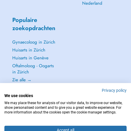
Nederland
Populaire
zoekopdrachten
Gynaecoloog in Zürich
Huisarts in Zürich
Huisarts in Genève
Oftalmoloog - Oogarts
in Zürich
Zie alle →
Privacy policy
We use cookies
We may place these for analysis of our visitor data, to improve our website,
show personalised content and to give you a great website experience. For
NEEM IN GEVAL VAN NOOD CONTACT OP MET : 144
more information about the cookies open the cookie manager settings.
Copyright © 2026 - DOCTENA Switzerland GmbH - Hagenholzstrasse 81a, 8050
Zürich, Switzerland
Accept all