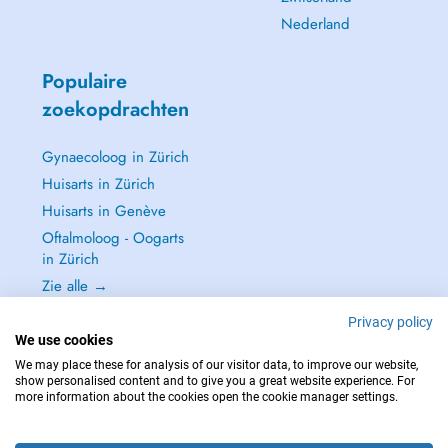
Nederland
Populaire
zoekopdrachten
Gynaecoloog in Zürich
Huisarts in Zürich
Huisarts in Genève
Oftalmoloog - Oogarts
in Zürich
Zie alle →
Privacy policy
We use cookies
We may place these for analysis of our visitor data, to improve our website,
show personalised content and to give you a great website experience. For
NEEM IN GEVAL VAN NOOD CONTACT OP MET : 144
more information about the cookies open the cookie manager settings.
Copyright © 2026 - DOCTENA Switzerland GmbH - Hagenholzstrasse 81a, 8050
Zürich, Switzerland