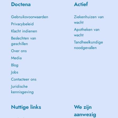
- Ruhe- und Belastungs-EKG
Doctena
Actief
- 24-Stunden-Blutdruckmessungen
- Kleine Lungenfunktionsprüfung
- Elektronische Krankengeschichte
Gebruiksvoorwaarden
Ziekenhuizen van
- Reiseberatung
wacht
Privacybeleid
- Praxisapotheke: Medikamente bequem bei der Konsultation oder auf
Apotheken van
Klacht indienen
Bestellung
wacht
- Behandlung von chronischen Krankheiten und Schmerzen
Beslechten van
Tandheelkundige
- Fahreignungsuntersuchungen
geschillen
noodgevallen
Over ons
Media
Blog
Jobs
Contacteer ons
Juridische
kennisgeving
Nuttige links
We zijn
aanwezig