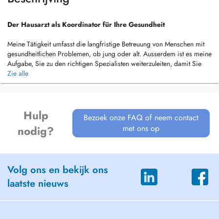
Der Hausarzt als Koordinator für Ihre Gesundheit
Meine Tätigkeit umfasst die langfristige Betreuung von Menschen mit
gesundheitlichen Problemen, ob jung oder alt. Ausserdem ist es meine
Aufgabe, Sie zu den richtigen Spezialisten weiterzuleiten, damit Sie
schnell und direkt die adäquate fachmedizinische Hilfe erhalten. Ich
Zie alle
biete außerdem Fahrtauglichkeitsuntersuchungen für Seniorinnen und
Senioren, Reisemedizinische Beratungen sowie Impfberatung an.
Ich bin mit Leib und Seele Hausarzt und freue mich, Sie kennen zu
Hulp
Bezoek onze FAQ of neem contact
lernen und Kontinuität mit einer sehr guten medizinischen Qualität, wie
met ons op
nodig?
Sie es von Dr.med. Peter Cunier gewohnt sind, weiterhin zu
gewährleisten.
Angebot
Volg ons en bekijk ons
- Praxislabor
laatste nieuws
- Praxisröntgen demnächst
- Kleinchirurgische Eingriffe (Wundversorgungen,
Muttermalentfernung)