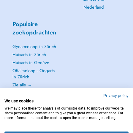
Nederland
Populaire
zoekopdrachten
Gynaecoloog in Zürich
Huisarts in Zürich
Huisarts in Genève
Oftalmoloog - Oogarts
in Zürich
Zie alle →
Privacy policy
We use cookies
We may place these for analysis of our visitor data, to improve our website,
show personalised content and to give you a great website experience. For
NEEM IN GEVAL VAN NOOD CONTACT OP MET : 144
more information about the cookies open the cookie manager settings.
Copyright © 2026 - DOCTENA Switzerland GmbH - Hagenholzstrasse 81a, 8050
Zürich, Switzerland