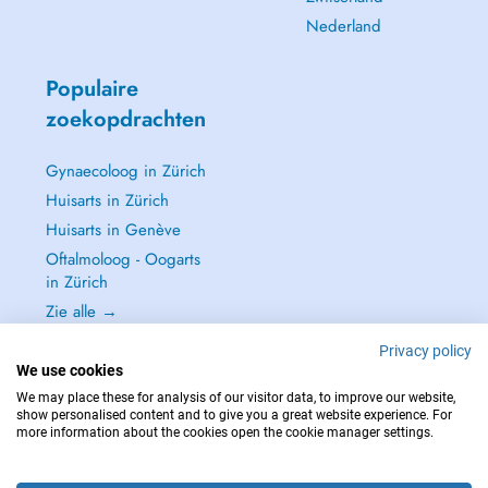
Nederland
Populaire
zoekopdrachten
Gynaecoloog in Zürich
Huisarts in Zürich
Huisarts in Genève
Oftalmoloog - Oogarts
in Zürich
Zie alle →
Privacy policy
We use cookies
We may place these for analysis of our visitor data, to improve our website,
show personalised content and to give you a great website experience. For
NEEM IN GEVAL VAN NOOD CONTACT OP MET : 144
more information about the cookies open the cookie manager settings.
Copyright © 2026 - DOCTENA Switzerland GmbH - Hagenholzstrasse 81a, 8050
Zürich, Switzerland