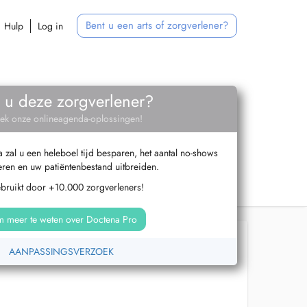
Bent u een arts of zorgverlener?
Hulp
Log in
 u deze zorgverlener?
ek onze onlineagenda-oplossingen!
zal u een heleboel tijd besparen, het aantal no-shows
ren en uw patiëntenbestand uitbreiden.
ebruikt door +10.000 zorgverleners!
 meer te weten over Doctena Pro
AANPASSINGSVERZOEK