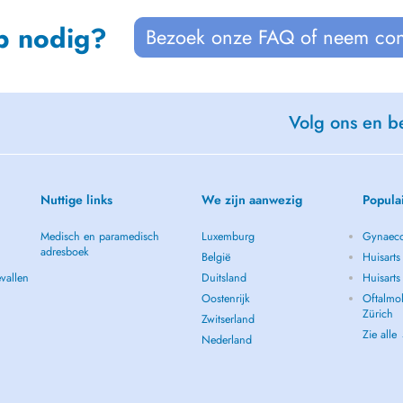
p nodig?
Bezoek onze FAQ of neem con
Volg ons en be
Nuttige links
We zijn aanwezig
Popula
Medisch en paramedisch
Luxemburg
Gynaeco
adresboek
België
Huisarts
vallen
Duitsland
Huisart
Oostenrijk
Oftalmol
Zürich
Zwitserland
Zie alle
Nederland