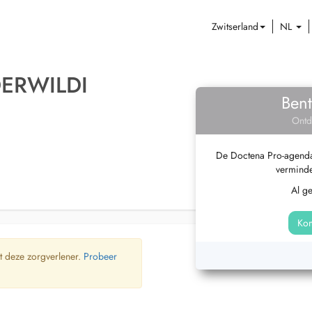
Zwitserland
NL
ERWILDI
Bent
Ontd
De Doctena Pro-agenda 
verminde
Al g
Kom
t deze zorgverlener.
Probeer