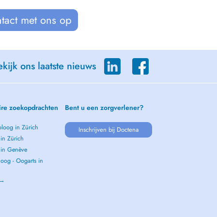
tact met ons op
kijk ons laatste nieuws
ire zoekopdrachten
Bent u een zorgverlener?
loog in Zürich
Inschrijven bij Doctena
 in Zürich
s in Genève
oog - Oogarts in
 →