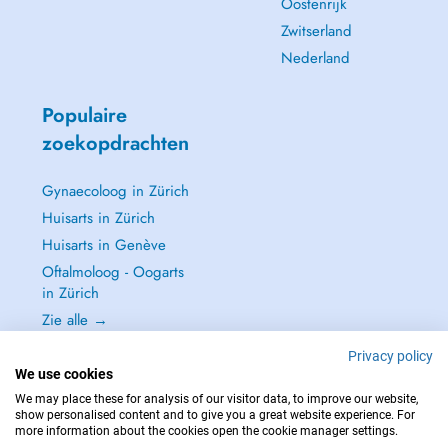
Oostenrijk
Zwitserland
Nederland
Populaire
zoekopdrachten
Gynaecoloog in Zürich
Huisarts in Zürich
Huisarts in Genève
Oftalmoloog - Oogarts
in Zürich
Zie alle →
Privacy policy
We use cookies
We may place these for analysis of our visitor data, to improve our website,
show personalised content and to give you a great website experience. For
NEEM IN GEVAL VAN NOOD CONTACT OP MET : 144
more information about the cookies open the cookie manager settings.