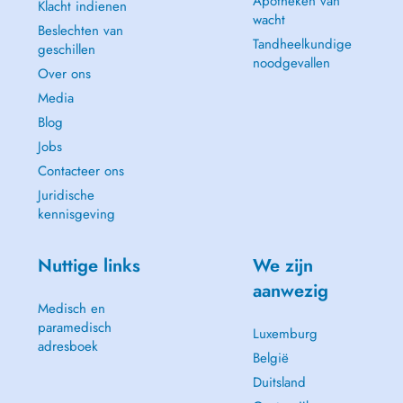
Apotheken van
Klacht indienen
wacht
Beslechten van
Tandheelkundige
geschillen
noodgevallen
Over ons
Media
Blog
Jobs
Contacteer ons
Juridische
kennisgeving
Nuttige links
We zijn
aanwezig
Medisch en
paramedisch
Luxemburg
adresboek
België
Duitsland