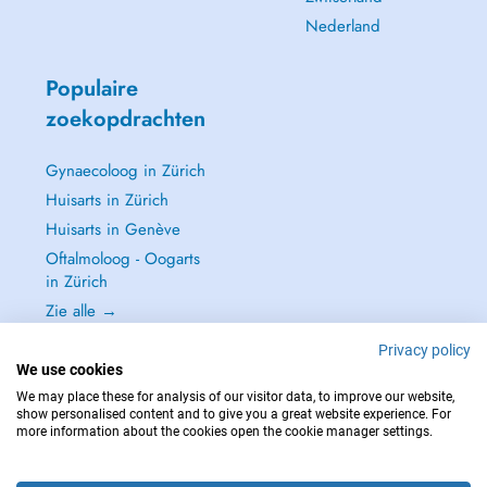
Nederland
Populaire
zoekopdrachten
Gynaecoloog in Zürich
Huisarts in Zürich
Huisarts in Genève
Oftalmoloog - Oogarts
in Zürich
Zie alle →
Privacy policy
We use cookies
We may place these for analysis of our visitor data, to improve our website,
show personalised content and to give you a great website experience. For
NEEM IN GEVAL VAN NOOD CONTACT OP MET : 144
more information about the cookies open the cookie manager settings.
Copyright © 2026 - DOCTENA Switzerland GmbH - Hagenholzstrasse 81a, 8050
Zürich, Switzerland