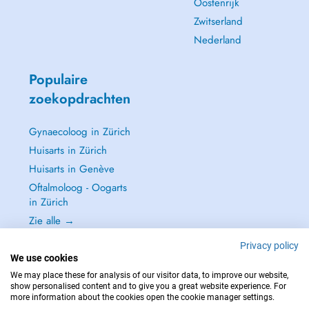
Oostenrijk
Zwitserland
Nederland
Populaire
zoekopdrachten
Gynaecoloog in Zürich
Huisarts in Zürich
Huisarts in Genève
Oftalmoloog - Oogarts
in Zürich
Zie alle →
Privacy policy
We use cookies
We may place these for analysis of our visitor data, to improve our website,
show personalised content and to give you a great website experience. For
NEEM IN GEVAL VAN NOOD CONTACT OP MET : 144
more information about the cookies open the cookie manager settings.