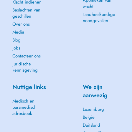
Apotheken van
Klacht indienen
wacht
Beslechten van
Tandheelkundige
geschillen
noodgevallen
Over ons
Media
Blog
Jobs
Contacteer ons
Juridische
kennisgeving
Nuttige links
We zijn
aanwezig
Medisch en
paramedisch
Luxemburg
adresboek
België
Duitsland