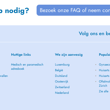
p nodig?
Bezoek onze FAQ of neem con
Volg ons en be
Nuttige links
We zijn aanwezig
Popula
Medisch en paramedisch
Luxemburg
Gynaeco
adresboek
België
Huisarts
vallen
Duitsland
Huisart
Oostenrijk
Oftalmol
Zürich
Zwitserland
Zie alle
Nederland