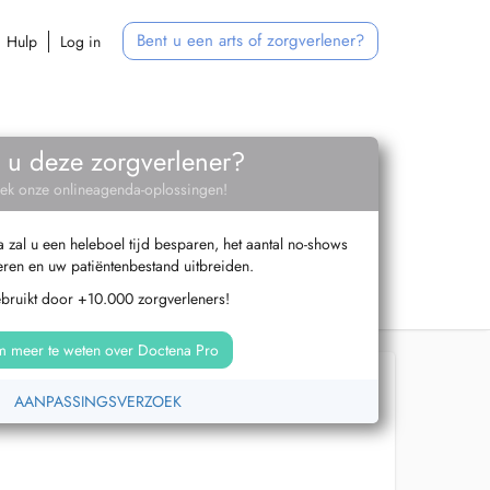
Bent u een arts of zorgverlener?
Hulp
Log in
 u deze zorgverlener?
ek onze onlineagenda-oplossingen!
zal u een heleboel tijd besparen, het aantal no-shows
ren en uw patiëntenbestand uitbreiden.
ebruikt door +10.000 zorgverleners!
 meer te weten over Doctena Pro
AANPASSINGSVERZOEK