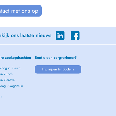
tact met ons op
kijk ons laatste nieuws
ire zoekopdrachten
Bent u een zorgverlener?
loog in Zürich
Inschrijven bij Doctena
 in Zürich
s in Genève
oog - Oogarts in
 →