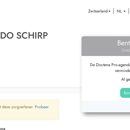
Zwitserland
NL
UDO SCHIRP
Bent
Ontd
De Doctena Pro-agenda 
verminde
Al g
Kom
t deze zorgverlener.
Probeer
nna