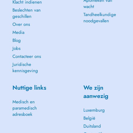
Apotheken van
Klacht indienen
wacht
Beslechten van
Tandheelkundige
geschillen
noodgevallen
Over ons
Media
Blog
Jobs
Contacteer ons
Juridische
kennisgeving
Nuttige links
We zijn
aanwezig
Medisch en
paramedisch
Luxemburg
adresboek
België
Duitsland