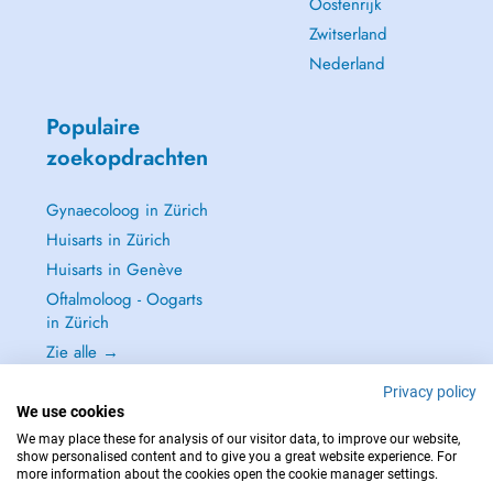
Oostenrijk
Zwitserland
Nederland
Populaire
zoekopdrachten
Gynaecoloog in Zürich
Huisarts in Zürich
Huisarts in Genève
Oftalmoloog - Oogarts
in Zürich
Zie alle →
Privacy policy
We use cookies
We may place these for analysis of our visitor data, to improve our website,
show personalised content and to give you a great website experience. For
NEEM IN GEVAL VAN NOOD CONTACT OP MET : 144
more information about the cookies open the cookie manager settings.