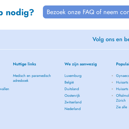
p nodig?
Bezoek onze FAQ of neem con
Volg ons en be
Nuttige links
We zijn aanwezig
Popula
Medisch en paramedisch
Luxemburg
Gynaeco
adresboek
België
Huisarts
vallen
Duitsland
Huisart
Oostenrijk
Oftalmol
Zürich
Zwitserland
Zie alle
Nederland