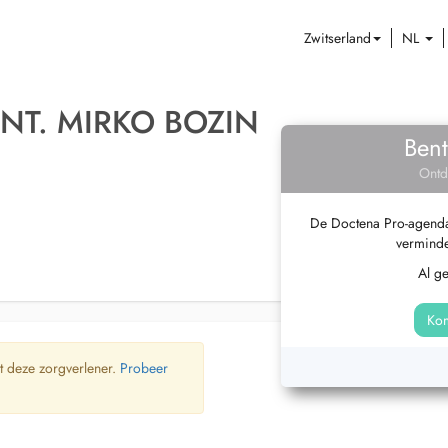
Zwitserland
NL
NT. MIRKO BOZIN
Bent
Ontd
De Doctena Pro-agenda 
verminde
Al g
Kom
t deze zorgverlener.
Probeer