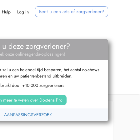
Bent u een arts of zorgverlener?
Hulp
Log in
 u deze zorgverlener?
ek onze onlineagenda-oplossingen!
zal u een heleboel tijd besparen, het aantal no-shows
ren en uw patiëntenbestand uitbreiden.
ebruikt door +10.000 zorgverleners!
 meer te weten over Doctena Pro
AANPASSINGSVERZOEK