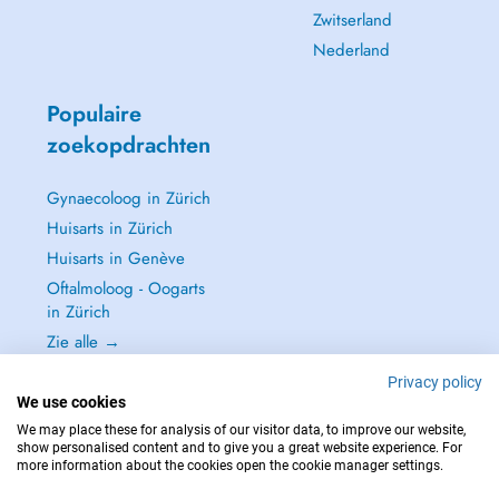
Zwitserland
Nederland
Populaire
zoekopdrachten
Gynaecoloog in Zürich
Huisarts in Zürich
Huisarts in Genève
Oftalmoloog - Oogarts
in Zürich
Zie alle →
Privacy policy
We use cookies
We may place these for analysis of our visitor data, to improve our website,
show personalised content and to give you a great website experience. For
NEEM IN GEVAL VAN NOOD CONTACT OP MET : 144
more information about the cookies open the cookie manager settings.
Copyright © 2026 - DOCTENA Switzerland GmbH - Hagenholzstrasse 81a, 8050