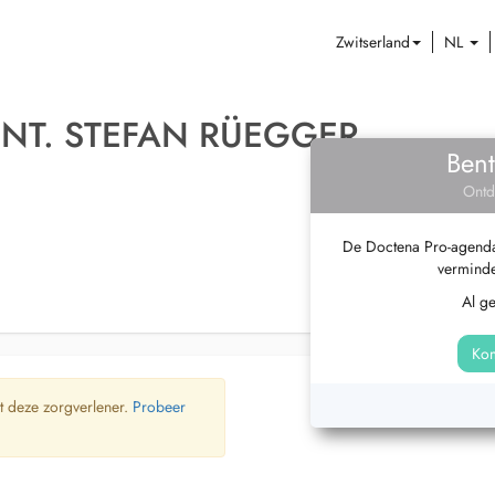
Zwitserland
NL
NT. STEFAN RÜEGGER
Bent
Ontd
De Doctena Pro-agenda 
verminde
Al g
Kom
t deze zorgverlener.
Probeer