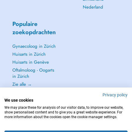
Nederland
Populaire
zoekopdrachten
Gynaecoloog in Zürich
Huisarts in Zürich
Huisarts in Genève
Oftalmoloog - Oogarts
in Zürich
Zie alle →
Privacy policy
We use cookies
We may place these for analysis of our visitor data, to improve our website,
show personalised content and to give you a great website experience. For
NEEM IN GEVAL VAN NOOD CONTACT OP MET : 144
more information about the cookies open the cookie manager settings.
Copyright © 2026 - DOCTENA Switzerland GmbH - Hagenholzstrasse 81a, 8050
Zürich, Switzerland