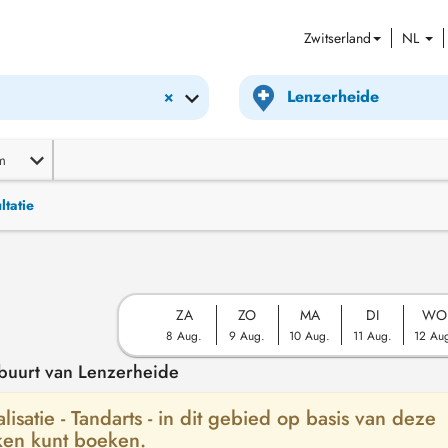
Zwitserland
NL
×
m
ltatie
ZA
ZO
MA
DI
WO
8 Aug.
9 Aug.
10 Aug.
11 Aug.
12 Au
 buurt van Lenzerheide
isatie - Tandarts - in dit gebied op basis van deze
ken kunt boeken.