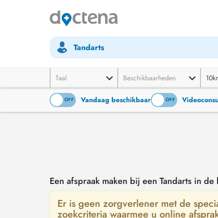
Tandarts
Taal
Beschikbaarheden
10k
Vandaag beschikbaar
Videoconsu
ON
OFF
ON
OFF
Een afspraak maken bij een Tandarts in de
Er is geen zorgverlener met de special
zoekcriteria waarmee u online afspra