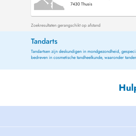
7430 Thusis
Zoekresultaten gerangschikt op afstand
Tandarts
Tandartsen zijn deskundigen in mondgezondheid, gespeciali
bedreven in cosmetische tandheelkunde, waaronder tanden 
Hul