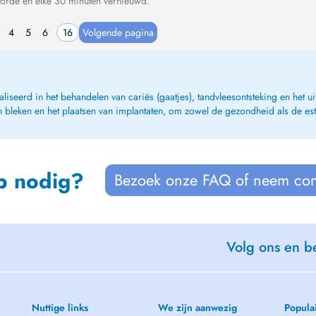
orde en elke 30 minuten vernieuwd.
4
5
6
16
Volgende pagina
seerd in het behandelen van cariës (gaatjes), tandvleesontsteking en het ui
bleken en het plaatsen van implantaten, om zowel de gezondheid als de esth
p nodig?
Bezoek onze FAQ of neem con
Volg ons en be
Nuttige links
We zijn aanwezig
Popula