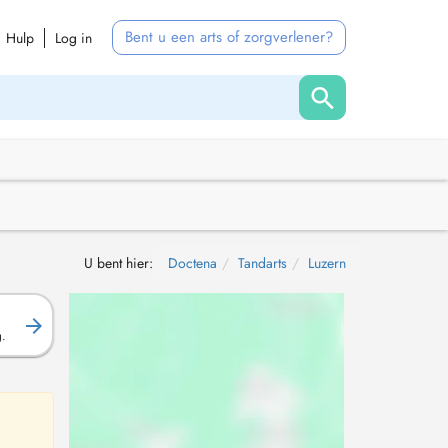
Bent u een arts of zorgverlener?
Hulp
Log in
U bent hier:
Doctena
Tandarts
Luzern
g.