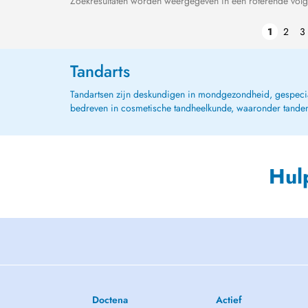
Zoekresultaten worden weergegeven in een roterende volg
1
2
3
Tandarts
Tandartsen zijn deskundigen in mondgezondheid, gespeciali
bedreven in cosmetische tandheelkunde, waaronder tanden 
Hul
Doctena
Actief