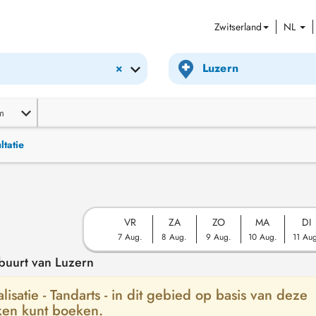
Zwitserland
NL
×
m
ltatie
VR
ZA
ZO
MA
DI
7 Aug.
8 Aug.
9 Aug.
10 Aug.
11 Au
 buurt van Luzern
isatie - Tandarts - in dit gebied op basis van deze
ken kunt boeken.