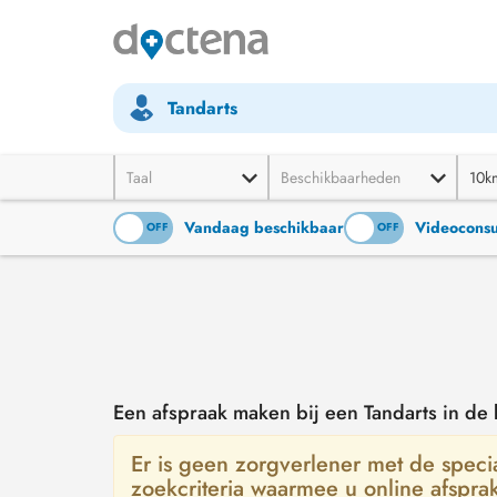
Tandarts
Taal
Beschikbaarheden
10k
Vandaag beschikbaar
Videoconsu
ON
OFF
ON
OFF
Een afspraak maken bij een Tandarts in de
Er is geen zorgverlener met de special
zoekcriteria waarmee u online afspra