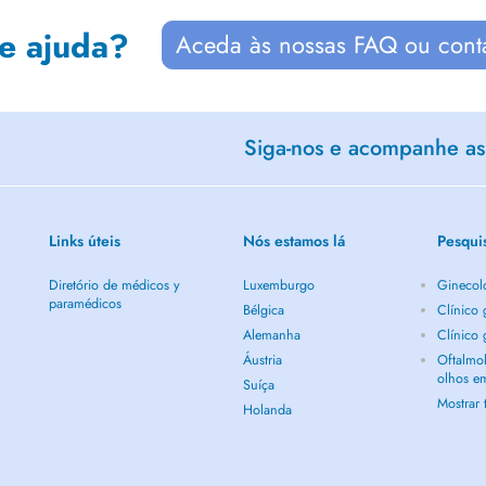
de ajuda?
Aceda às nossas FAQ ou cont
Siga-nos e acompanhe as 
Links úteis
Nós estamos lá
Pesqui
Diretório de médicos y
Luxemburgo
Ginecol
paramédicos
Bélgica
Clínico
Alemanha
Clínico
Áustria
Oftalmol
olhos e
Suíça
Mostrar
Holanda