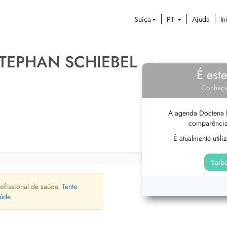
Suíça
PT
Ajuda
In
STEPHAN SCHIEBEL
É est
Conheça
A agenda Doctena P
comparência
É atualmente util
Saiba
ofissional de saúde.
Tente
úde.