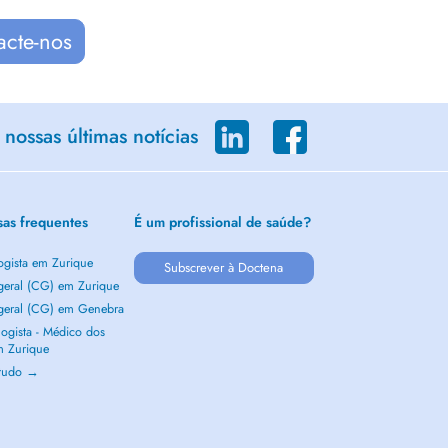
acte-nos
nossas últimas notícias
sas frequentes
É um profissional de saúde?
ogista em Zurique
Subscrever à Doctena
 geral (CG) em Zurique
 geral (CG) em Genebra
ogista - Médico dos
m Zurique
 tudo →