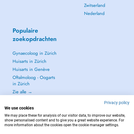
Zwitserland
Nederland
Populaire
zoekopdrachten
Gynaecoloog in Zürich
Huisarts in Zürich
Huisarts in Genève
Oftalmoloog - Oogarts
in Zürich
Zie alle →
Privacy policy
We use cookies
We may place these for analysis of our visitor data, to improve our website,
show personalised content and to give you a great website experience. For
NEEM IN GEVAL VAN NOOD CONTACT OP MET : 144
more information about the cookies open the cookie manager settings.
Copyright © 2026 - DOCTENA Switzerland GmbH - Hagenholzstrasse 81a, 8050