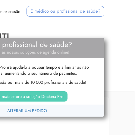
É médico ou profissional de saúde?
iciar sessão
TI
e profissional de saúde?
 as nossas soluções de agenda online!
ro irá ajudá-lo a poupar tempo e a limitar as não
s, aumentando o seu número de pacientes.
izada por mais de 10 000 profissionais de saúde!
 mais sobre a solução Doctena Pro
ALTERAR UM PEDIDO