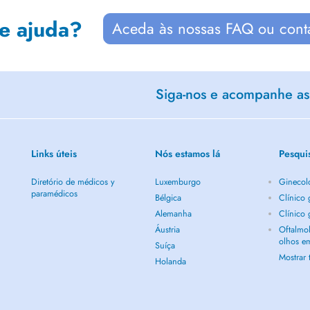
de ajuda?
Aceda às nossas FAQ ou cont
Siga-nos e acompanhe as 
Links úteis
Nós estamos lá
Pesqui
Diretório de médicos y
Luxemburgo
Ginecol
paramédicos
Bélgica
Clínico
Alemanha
Clínico
Áustria
Oftalmol
olhos e
Suíça
Mostrar
Holanda