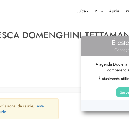
Suíça
PT
Ajuda
In
ESCA DOMENGHINI TETTAMAN
É est
Conheça
A agenda Doctena P
comparência
É atualmente util
Saiba
ofissional de saúde.
Tente
úde.