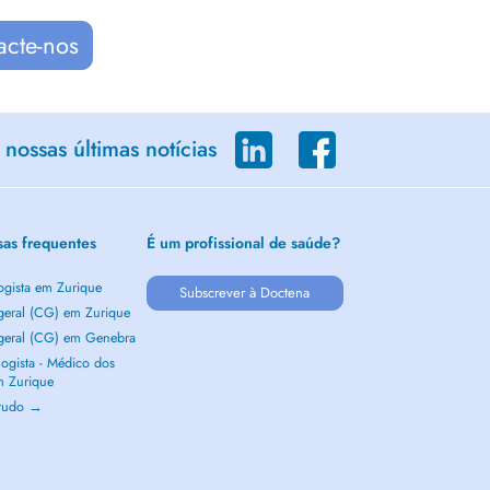
acte-nos
nossas últimas notícias
sas frequentes
É um profissional de saúde?
ogista em Zurique
Subscrever à Doctena
 geral (CG) em Zurique
 geral (CG) em Genebra
ogista - Médico dos
m Zurique
 tudo →