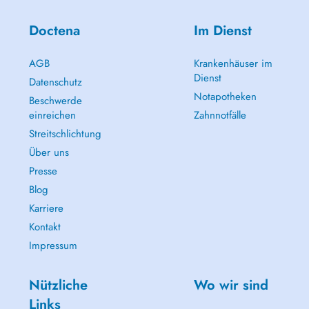
- Ruhe- und Belastungs-EKG
- 24-Stunden-Blutdruckmessungen
Doctena
Im Dienst
- Kleine Lungenfunktionsprüfung
- Elektronische Krankengeschichte
- Reiseberatung
AGB
Krankenhäuser im
- Praxisapotheke: Medikamente bequem bei der Konsultation oder auf
Dienst
Datenschutz
Bestellung
Notapotheken
- Behandlung von chronischen Krankheiten und Schmerzen
Beschwerde
- Fahreignungsuntersuchungen
einreichen
Zahnnotfälle
Streitschlichtung
Über uns
Presse
Blog
Karriere
Kontakt
Impressum
Nützliche
Wo wir sind
Links