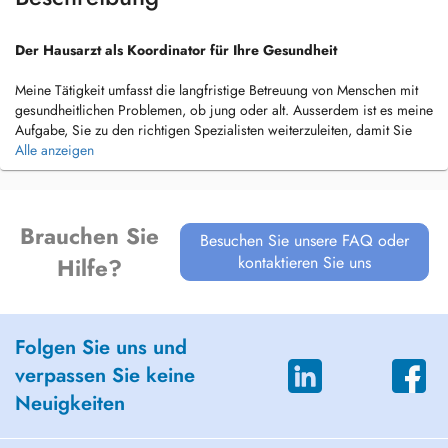
Der Hausarzt als Koordinator für Ihre Gesundheit
Meine Tätigkeit umfasst die langfristige Betreuung von Menschen mit
gesundheitlichen Problemen, ob jung oder alt. Ausserdem ist es meine
Aufgabe, Sie zu den richtigen Spezialisten weiterzuleiten, damit Sie
schnell und direkt die adäquate fachmedizinische Hilfe erhalten. Ich
Alle anzeigen
biete außerdem Fahrtauglichkeitsuntersuchungen für Seniorinnen und
Senioren, Reisemedizinische Beratungen sowie Impfberatung an.
Ich bin mit Leib und Seele Hausarzt und freue mich, Sie kennen zu
Brauchen Sie
Besuchen Sie unsere FAQ oder
lernen und Kontinuität mit einer sehr guten medizinischen Qualität, wie
kontaktieren Sie uns
Hilfe?
Sie es von Dr.med. Peter Cunier gewohnt sind, weiterhin zu
gewährleisten.
Angebot
Folgen Sie uns und
- Praxislabor
verpassen Sie keine
- Praxisröntgen demnächst
Neuigkeiten
- Kleinchirurgische Eingriffe (Wundversorgungen,
Muttermalentfernung)