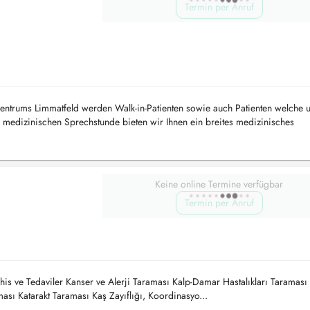
Termin per Anruf
entrums Limmatfeld werden Walk-in-Patienten sowie auch Patienten welche u
medizinischen Sprechstunde bieten wir Ihnen ein breites medizinisches
nd Hausarztmedi...
Keine online Termine verfügbar
Termin per Anruf
Tedaviler Kanser ve Alerji Taraması Kalp-Damar Hastalıkları Taraması 
sı Katarakt Taraması Kaş Zayıflığı, Koordinasyo...