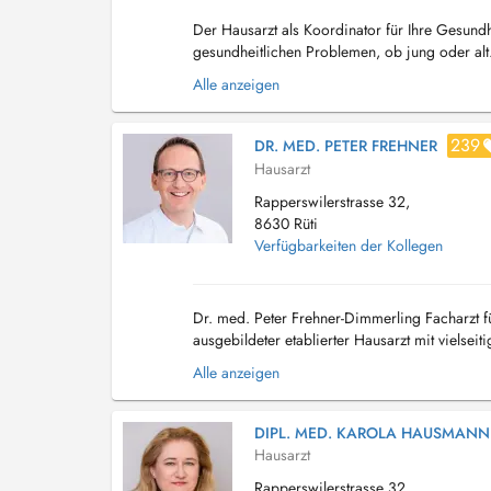
Der Hausarzt als Koordinator für Ihre Gesundh
gesundheitlichen Problemen, ob jung oder alt.
damit Sie schnell und direkt die adäquate fa...
Alle anzeigen
239
DR. MED. PETER FREHNER
Hausarzt
Rapperswilerstrasse 32,
8630 Rüti
Verfügbarkeiten der Kollegen
Dr. med. Peter Frehner-Dimmerling Facharzt f
ausgebildeter etablierter Hausarzt mit vielse
besonderes Interesse der Ultraschalldiag...
Alle anzeigen
DIPL. MED. KAROLA HAUSMANN
Hausarzt
Rapperswilerstrasse 32,