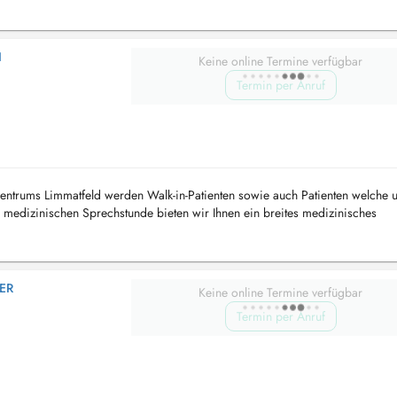
I
Keine online Termine verfügbar
Termin per Anruf
entrums Limmatfeld werden Walk-in-Patienten sowie auch Patienten welche u
medizinischen Sprechstunde bieten wir Ihnen ein breites medizinisches
nd Hausarztmedi...
ER
Keine online Termine verfügbar
Termin per Anruf