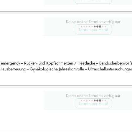
Keine online Termine verfügbar
Termin per Anruf
nd emergency -- Rücken- und Kopfschmerzen / Headache -- Bandscheibenvorfä
usbetreuung -- Gynäkologische Jahreskontrolle -- Ultraschalluntersuchungen
Keine online Termine verfügbar
Termin per Anruf