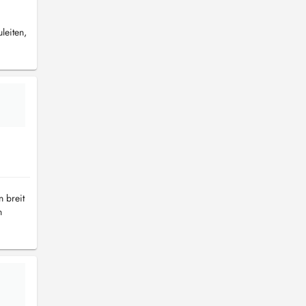
leiten,
 breit
n