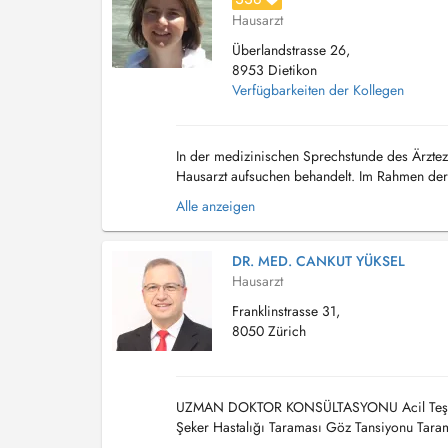
Hausarzt
Überlandstrasse 26,
8953 Dietikon
Verfügbarkeiten der Kollegen
In der medizinischen Sprechstunde des Ärztez
Hausarzt aufsuchen behandelt. Im Rahmen der 
Leistungsangebot im Bereich der Allgemein- u
Alle anzeigen
DR. MED. CANKUT YÜKSEL
Hausarzt
Franklinstrasse 31,
8050 Zürich
UZMAN DOKTOR KONSÜLTASYONU Acil Teşhis ve 
Şeker Hastalığı Taraması Göz Tansiyonu Tarama