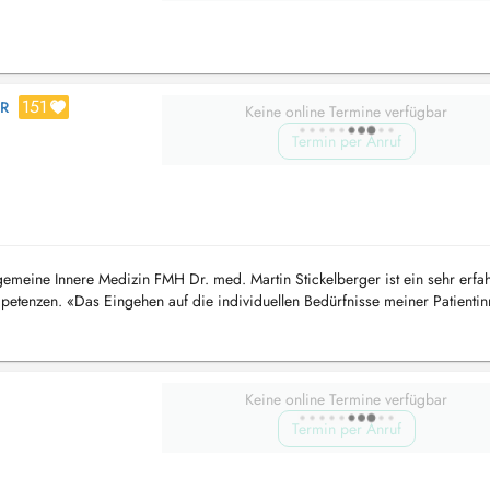
151
ER
Keine online Termine verfügbar
Termin per Anruf
lgemeine Innere Medizin FMH Dr. med. Martin Stickelberger ist ein sehr erfa
etenzen. «Das Eingehen auf die individuellen Bedürfnisse meiner Patienti
...
Keine online Termine verfügbar
Termin per Anruf