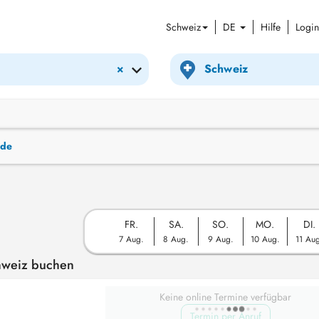
Schweiz
DE
Hilfe
Login
×
nde
FR.
SA.
SO.
MO.
DI.
7 Aug.
8 Aug.
9 Aug.
10 Aug.
11 Au
chweiz buchen
Keine online Termine verfügbar
Termin per Anruf