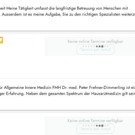
eit Meine Tätigkeit umfasst die langfristige Betreuung von Menschen mit
 Ausserdem ist es meine Aufgabe, Sie zu den richtigen Spezialisten weiterzu
Keine online Termine verfügbar
Termin per Anruf
ür Allgemeine Innere Medizin FMH Dr. med. Peter Frehner-Dimmerling ist ein
itiger Erfahrung. Neben dem gesamten Spektrum der Hausarztmedizin gilt sei
Keine online Termine verfügbar
Termin per Anruf