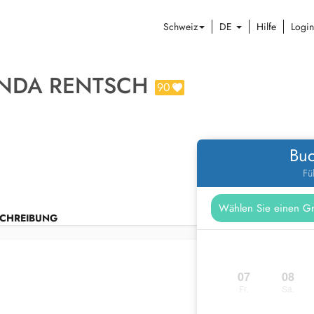
Schweiz
DE
Hilfe
Login
ANDA RENTSCH
90
Buc
Fü
CHREIBUNG
07
08
Fr.
Sa.