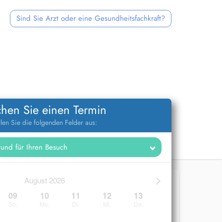
Sind Sie Arzt oder eine Gesundheitsfachkraft?
hen Sie einen Termin
llen Sie die folgenden Felder aus:
>
August 2026
09
10
11
12
13
So.
Mo.
Di.
Mi.
Do.