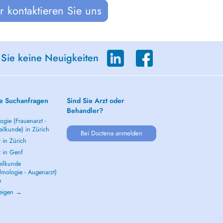
 kontaktieren Sie uns
 Sie keine Neuigkeiten
e Suchanfragen
Sind Sie Arzt oder
Behandler?
gie (Frauenarzt -
ilkunde) in Zürich
Bei Doctena anmelden
 in Zürich
t in Genf
ilkunde
lmologie - Augenarzt)
h
zeigen →