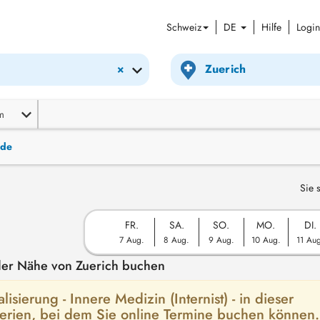
Schweiz
DE
Hilfe
Login
×
m
nde
Sie 
FR.
SA.
SO.
MO.
DI.
7 Aug.
8 Aug.
9 Aug.
10 Aug.
11 Au
n der Nähe von Zuerich buchen
isierung - Innere Medizin (Internist) - in dieser
terien, bei dem Sie online Termine buchen können.